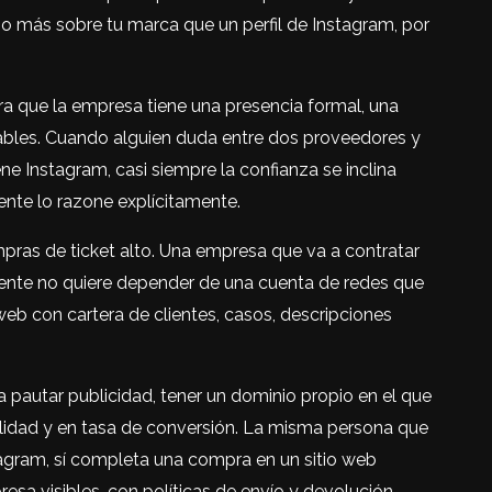
ho más sobre tu marca que un perfil de Instagram, por
ra que la empresa tiene una presencia formal, una
icables. Cuando alguien duda entre dos proveedores y
iene Instagram, casi siempre la confianza se inclina
iente lo razone explícitamente.
ras de ticket alto. Una empresa que va a contratar
rrente no quiere depender de una cuenta de redes que
eb con cartera de clientes, casos, descripciones
 pautar publicidad, tener un dominio propio en el que
ilidad y en tasa de conversión. La misma persona que
gram, sí completa una compra en un sitio web
sa visibles, con políticas de envío y devolución